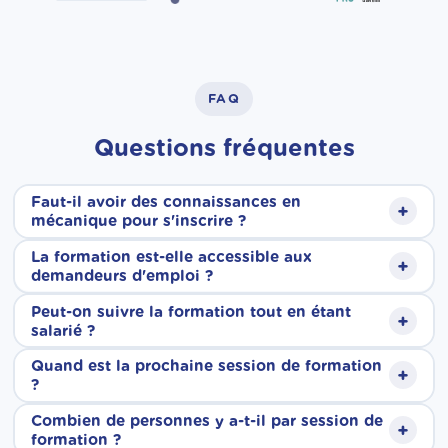
FAQ
Questions fréquentes
Faut-il avoir des connaissances en
+
mécanique pour s'inscrire ?
La formation est-elle accessible aux
+
Aucun prérequis technique n'est nécessaire.
demandeurs d'emploi ?
Nos formations sont accessibles à tous, quel
Peut-on suivre la formation tout en étant
+
Oui, tout à fait. Nos formations sont ouvertes
salarié ?
que soit votre parcours. Nos formateurs vous
aux demandeurs d'emploi. Elles sont
Quand est la prochaine session de formation
accompagnent pas à pas, depuis les bases
+
Oui. Grâce à nos sessions individualisées, le
?
finançables via le CPF, et si votre solde est
jusqu'aux gestes techniques du métier.
planning de formation est adapté à vos
Combien de personnes y a-t-il par session de
insuffisant, France Travail peut compléter le
+
Nos sessions sont individualisées et
formation ?
disponibilités. Que vous travailliez à temps