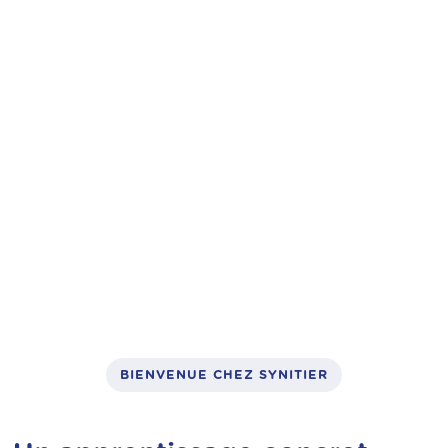
vélos à assistance électrique,
trottinettes électriques
: un métier
concret, utile et finançable
BIENVENUE CHEZ SYNITIER