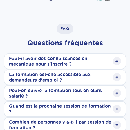
FAQ
Questions fréquentes
Faut-il avoir des connaissances en
+
mécanique pour s'inscrire ?
La formation est-elle accessible aux
+
Aucun prérequis technique n'est nécessaire.
demandeurs d'emploi ?
Nos formations sont accessibles à tous, quel
Peut-on suivre la formation tout en étant
+
Oui, tout à fait. Nos formations sont ouvertes
salarié ?
que soit votre parcours. Nos formateurs vous
aux demandeurs d'emploi. Elles sont
Quand est la prochaine session de formation
accompagnent pas à pas, depuis les bases
+
Oui. Grâce à nos sessions individualisées, le
?
finançables via le CPF, et si votre solde est
jusqu'aux gestes techniques du métier.
planning de formation est adapté à vos
Combien de personnes y a-t-il par session de
insuffisant, France Travail peut compléter le
+
Nos sessions sont individualisées et
formation ?
disponibilités. Que vous travailliez à temps