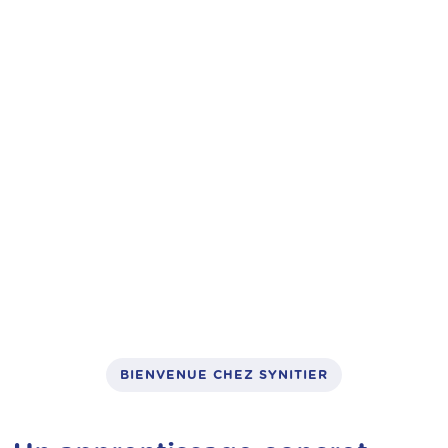
vélos à assistance électrique,
trottinettes électriques
: un métier
concret, utile et finançable
BIENVENUE CHEZ SYNITIER