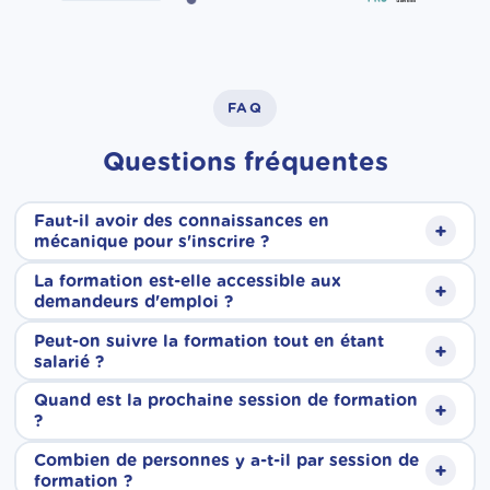
FAQ
Questions fréquentes
Faut-il avoir des connaissances en
+
mécanique pour s'inscrire ?
La formation est-elle accessible aux
+
Aucun prérequis technique n'est nécessaire.
demandeurs d'emploi ?
Nos formations sont accessibles à tous, quel
Peut-on suivre la formation tout en étant
+
Oui, tout à fait. Nos formations sont ouvertes
salarié ?
que soit votre parcours. Nos formateurs vous
aux demandeurs d'emploi. Elles sont
Quand est la prochaine session de formation
accompagnent pas à pas, depuis les bases
+
Oui. Grâce à nos sessions individualisées, le
?
finançables via le CPF, et si votre solde est
jusqu'aux gestes techniques du métier.
planning de formation est adapté à vos
Combien de personnes y a-t-il par session de
insuffisant, France Travail peut compléter le
+
Nos sessions sont individualisées et
formation ?
disponibilités. Que vous travailliez à temps