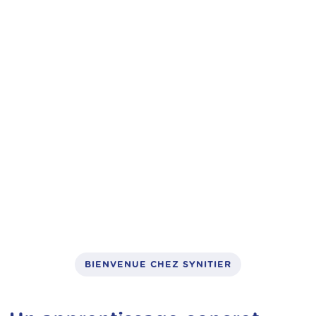
vélos à assistance électrique,
trottinettes électriques
: un métier
concret, utile et finançable
BIENVENUE CHEZ SYNITIER