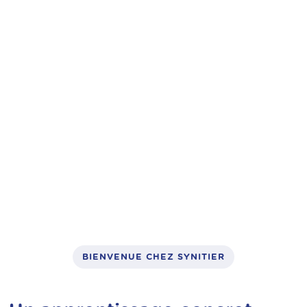
vélos à assistance électrique,
trottinettes électriques
: un métier
concret, utile et finançable
BIENVENUE CHEZ SYNITIER