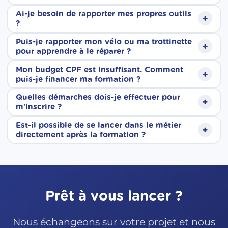
financement grâce à une demande
personnalisées : nous adaptons le planning
Ai-je besoin de rapporter mes propres outils
partiel, en horaires décalés ou en intérim,
+
d'abondement. Nous vous accompagnons
Nous travaillons par petits groupes pour
?
de formation en fonction de vos
nous construisons un calendrier compatible
dans ces démarches.
garantir un accompagnement étroit, efficace
Puis-je rapporter mon vélo ou ma trottinette
disponibilités. Vous travaillez à temps partiel
+
avec votre activité professionnelle.
Non, tous les outils et équipements
pour apprendre à le réparer ?
et personnalisé. Chaque session accueille
ou vous réalisez des missions en intérim ? Pas
professionnels sont mis à disposition par
Mon budget CPF est insuffisant. Comment
donc un nombre limité de stagiaires afin que
+
de souci, le calendrier sera établi en fonction
Oui, c'est même encouragé ! Travailler sur
puis-je financer ma formation ?
Synitier. Nos ateliers sont équipés de tout le
chacun puisse pratiquer et progresser à son
de vos disponibilités.
votre propre véhicule est un excellent moyen
Quelles démarches dois-je effectuer pour
matériel nécessaire pour travailler dans les
+
rythme.
Si votre budget CPF ne couvre pas
m'inscrire ?
d'apprendre en situation concrète, en
conditions réelles du métier.
l'intégralité du coût de la formation,
Est-il possible de se lancer dans le métier
complément des cas pratiques prévus dans
+
Lors de votre inscription à la formation via le
directement après la formation ?
plusieurs solutions peuvent être envisagées :
le programme.
CPF, votre identité doit être vérifiée afin de
Que vous souhaitiez décrocher un poste en
Si vous êtes inscrit à France Travail, nous
sécuriser la démarche. Cette vérification se
atelier, créer votre propre activité en tant
pouvons vous accompagner dans la
fait grâce à FranceConnect+.
qu'indépendant ou franchisé, nos formations
Prêt à vous lancer ?
réalisation d'une demande d'abondement
Deux solutions sont possibles :
délivrent les compétences clés pour se
afin de compléter votre financement.
Nous échangeons sur votre projet et nous
lancer. Des stages de perfectionnement en