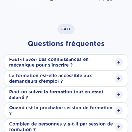
FAQ
Questions fréquentes
Faut-il avoir des connaissances en
+
mécanique pour s'inscrire ?
La formation est-elle accessible aux
+
Aucun prérequis technique n'est nécessaire.
demandeurs d'emploi ?
Nos formations sont accessibles à tous, quel
Peut-on suivre la formation tout en étant
+
Oui, tout à fait. Nos formations sont ouvertes
salarié ?
que soit votre parcours. Nos formateurs vous
aux demandeurs d'emploi. Elles sont
Quand est la prochaine session de formation
accompagnent pas à pas, depuis les bases
+
Oui. Grâce à nos sessions individualisées, le
?
finançables via le CPF, et si votre solde est
jusqu'aux gestes techniques du métier.
planning de formation est adapté à vos
Combien de personnes y a-t-il par session de
insuffisant, France Travail peut compléter le
+
Nos sessions sont individualisées et
formation ?
disponibilités. Que vous travailliez à temps