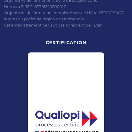
Organisme de formation créé le 08 octobre 2019.
Si vous possédez la nouvelle carte nationale
Numéro SIRET : 87791320200017.
d'identité électronique et un smartphone
Organisme de formation enregistré sous le NDA : 28270239427
auprès du préfet de région de Normandie.
compatible, vous pouvez également utiliser
Cet enregistrement ne vaut pas agrément de l'État.
l'application France Identité.
Tutoriel officiel – France Identité
CERTIFICATION
La création de votre identité numérique
prend généralement quelques minutes et
vous permettra ensuite de valider votre
inscription à la formation en toute sécurité.
Si vous rencontrez des difficultés, notre
équipe peut vous accompagner pas à pas
pour vous aider dans ces démarches.